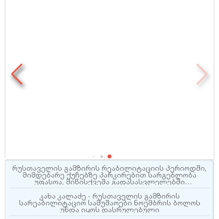
რუსთაველის გამზირის რეაბილიტაციის პერიოდში,
მიმდებარე ქუჩებზე პარკირებით სარგებლობა
უფასოა, მიწისქვეშა გადასასვლელებში
კომერციული ფართების მოიჯარეები კი
გადასახადებისგან გათავისუფლდებიან
კახა კალაძე - რუსთაველის გამზირის
სარეაბილიტაციო სამუშაოები ნოემბრის ბოლოს
უნდა იყოს დასრულებული