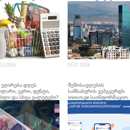
ბახიძეს ინიციატივა
Taggart
სწონს
.03.2026
05.01.2026
 ეღირება დღეს
შემოსავლების
ლარი, ევრო, ფუნტი,
სამსახურის ვებგვერდს
ბლი და სხვა ვალუტები?
www.rs.ge საინფორმაციო
ფანჯარა - ,,ახლად
რეგისტრირებულთათვის
დაემატა