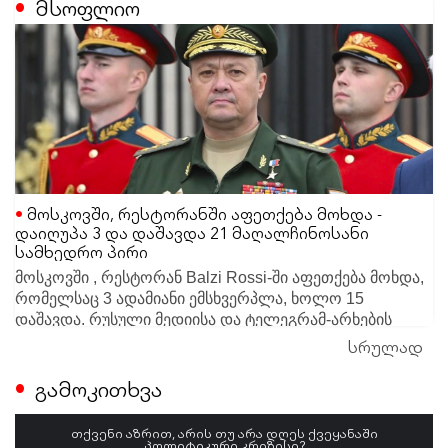
მსოფლიო
მოსკოვში, რესტორანში აფეთქება მოხდა -
დაიღუპა 3 და დაშავდა 21 მაღალჩინოსანი
სამხედრო პირი
მოსკოვში , რესტორან Balzi Rossi-ში აფეთქება მოხდა,
რომელსაც 3 ადამიანი ემსხვერპლა, ხოლო 15
დაშავდა. რუსული მედიისა და ტელეგრამ-არხების
ცნობით, ინციდენტის დროს ადგილზე elite-სეგმენტისა
სრულად
სამართალდამცავები მომხდარზე რამდენიმე
და სამხედრო მაღალჩინოსნების შეკრება
სავარაუდო ვერსიას განიხილავენ. ერთ-ერთი მთავარი
გამოკითხვა
მიმდინარეობდა.
ვერსიით, უცნობმა პირმა რესტორანში დაუდგენელი
გავრცელებული ინფორმაციით, იუბილეს რუსეთის
საგანი შეიტანა, რამაც მძიმე აფეთქება გამოიწვია.
თქვენი აზრით, არის თუ არა დღეს ქვეყანაში
პოლიტიკური კრიზისი?
საჰაერო-კოსმოსური ძალების სარდალი ალექსანდრ
მიუხედავად იმისა, რომ ღონისძიებაზე გენერლების