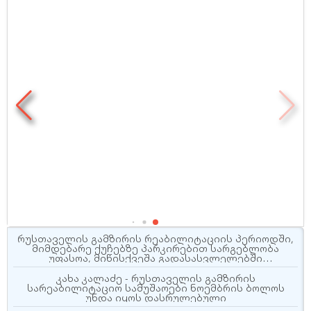
რუსთაველის გამზირის რეაბილიტაციის პერიოდში,
მიმდებარე ქუჩებზე პარკირებით სარგებლობა
უფასოა, მიწისქვეშა გადასასვლელებში
კომერციული ფართების მოიჯარეები კი
გადასახადებისგან გათავისუფლდებიან
კახა კალაძე - რუსთაველის გამზირის
სარეაბილიტაციო სამუშაოები ნოემბრის ბოლოს
უნდა იყოს დასრულებული