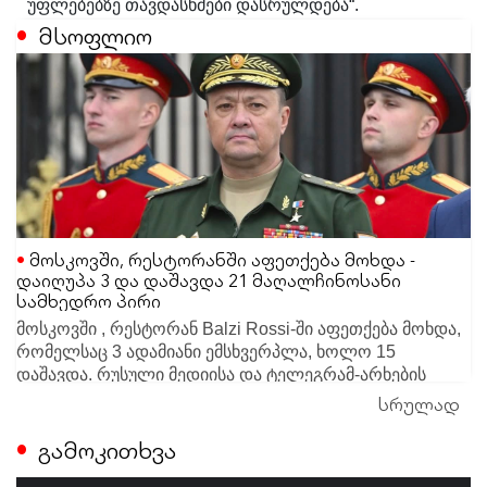
უფლებებზე თავდასხმები დასრულდება“.
მსოფლიო
მოსკოვში, რესტორანში აფეთქება მოხდა -
დაიღუპა 3 და დაშავდა 21 მაღალჩინოსანი
სამხედრო პირი
მოსკოვში , რესტორან Balzi Rossi-ში აფეთქება მოხდა,
რომელსაც 3 ადამიანი ემსხვერპლა, ხოლო 15
დაშავდა. რუსული მედიისა და ტელეგრამ-არხების
ცნობით, ინციდენტის დროს ადგილზე elite-სეგმენტისა
სრულად
სამართალდამცავები მომხდარზე რამდენიმე
და სამხედრო მაღალჩინოსნების შეკრება
სავარაუდო ვერსიას განიხილავენ. ერთ-ერთი მთავარი
გამოკითხვა
მიმდინარეობდა.
ვერსიით, უცნობმა პირმა რესტორანში დაუდგენელი