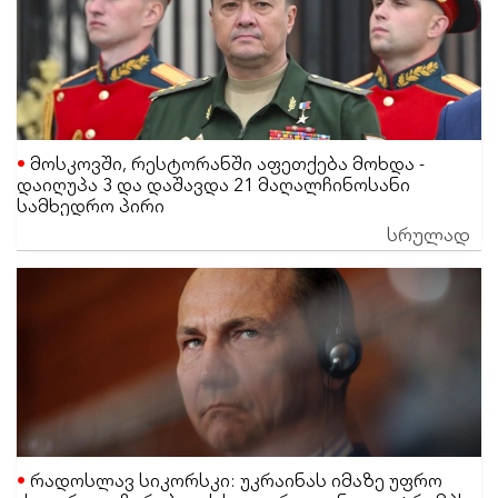
მოსკოვში, რესტორანში აფეთქება მოხდა -
დაიღუპა 3 და დაშავდა 21 მაღალჩინოსანი
სამხედრო პირი
სრულად
რადოსლავ სიკორსკი: უკრაინას იმაზე უფრო