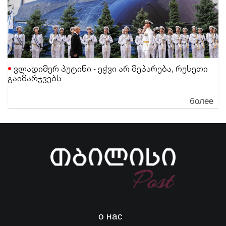
ვლადიმერ პუტინი - ეჭვი არ მეპარება, რუსეთი
გაიმარჯვებს
более
о нас