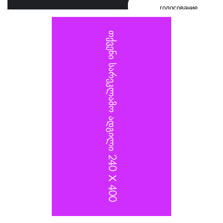
голосование
ვლადიმერ სელივერსტოვს, რომელიც 2022 წელს
კიევზე იერიშს ხელმძღვანელობდა, და თავდაცვის
სამინისტროს სატრანსპორტო უზრუნველყოფის
დეპარტამენტის უფროსს, გენერალ-ლეიტენანტ
ალექსანდრ იაროშევიჩს.