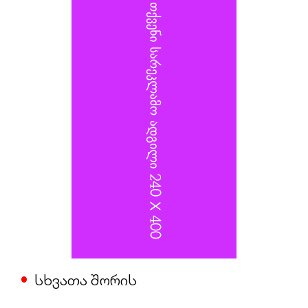
სამინისტროს სატრანსპორტო უზრუნველყოფის
დეპარტამენტის უფროსს, გენერალ-ლეიტენანტ
ალექსანდრ იაროშევიჩს.
სხვათა შორის