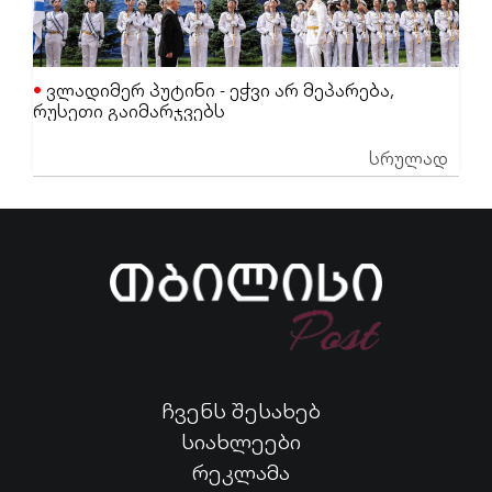
ვლადიმერ პუტინი - ეჭვი არ მეპარება,
რუსეთი გაიმარჯვებს
სრულად
ჩვენს შესახებ
სიახლეები
რეკლამა