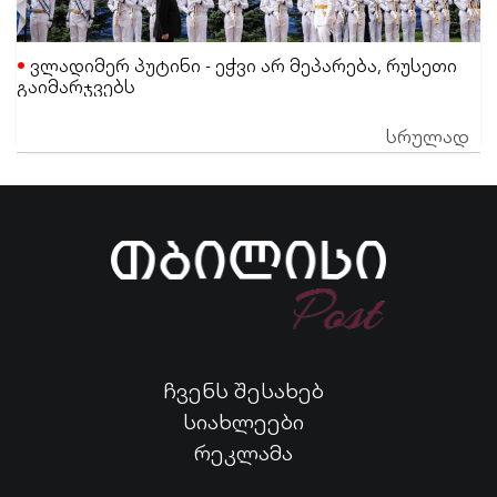
ვლადიმერ პუტინი - ეჭვი არ მეპარება, რუსეთი
გაიმარჯვებს
სრულად
ჩვენს შესახებ
სიახლეები
რეკლამა