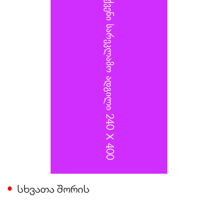
დეპარტამენტის უფროსს, გენერალ-ლეიტენანტ
ალექსანდრ იაროშევიჩს.
სხვათა შორის