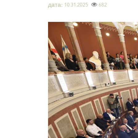
дата:
682
10.31.2025