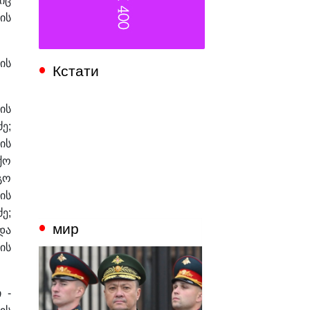
იც
ის
ის
Кстати
ის
ე;
ის
ქო
გო
ის
ე;
мир
და
ის
 -