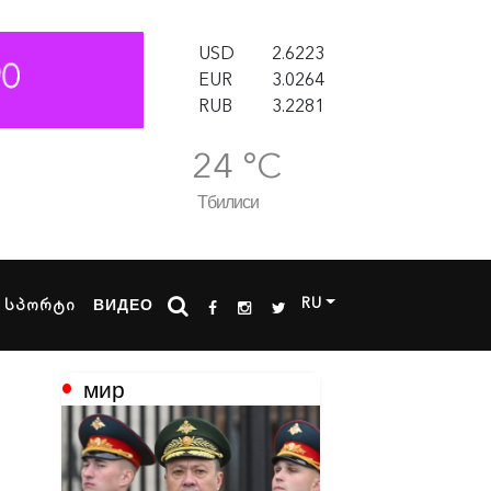
USD
2.6223
EUR
3.0264
RUB
3.2281
24 °C
Тбилиси
RU
სპორტი
ВИДЕО
мир