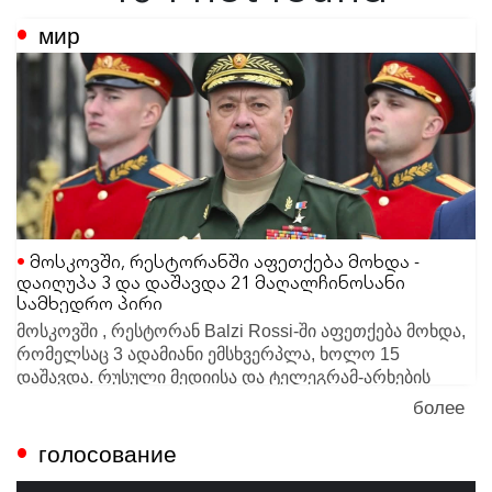
мир
მოსკოვში, რესტორანში აფეთქება მოხდა -
დაიღუპა 3 და დაშავდა 21 მაღალჩინოსანი
სამხედრო პირი
მოსკოვში , რესტორან Balzi Rossi-ში აფეთქება მოხდა,
რომელსაც 3 ადამიანი ემსხვერპლა, ხოლო 15
დაშავდა. რუსული მედიისა და ტელეგრამ-არხების
ცნობით, ინციდენტის დროს ადგილზე elite-სეგმენტისა
более
სამართალდამცავები მომხდარზე რამდენიმე
და სამხედრო მაღალჩინოსნების შეკრება
სავარაუდო ვერსიას განიხილავენ. ერთ-ერთი მთავარი
голосование
მიმდინარეობდა.
ვერსიით, უცნობმა პირმა რესტორანში დაუდგენელი
გავრცელებული ინფორმაციით, იუბილეს რუსეთის
საგანი შეიტანა, რამაც მძიმე აფეთქება გამოიწვია.