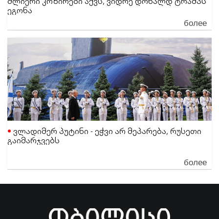
ძლიერი კოზირები აქვს, ვიდრე დონალდ ტრამპს
ეგონა
более
ვლადიმერ პუტინი - ეჭვი არ მეპარება, რუსეთი
გაიმარჯვებს
более