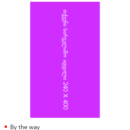
კიევზე იერიშს ხელმძღვანელობდა, და თავდაცვის
სამინისტროს სატრანსპორტო უზრუნველყოფის
დეპარტამენტის უფროსს, გენერალ-ლეიტენანტ
ალექსანდრ იაროშევიჩს.
By the way