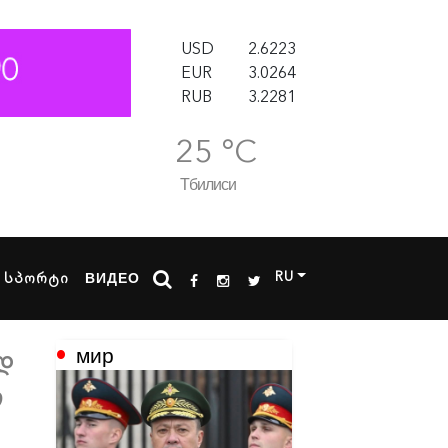
USD
2.6223
EUR
3.0264
RUB
3.2281
25 °C
Тбилиси
RU
სპორტი
ВИДЕО
мир
დ
ო