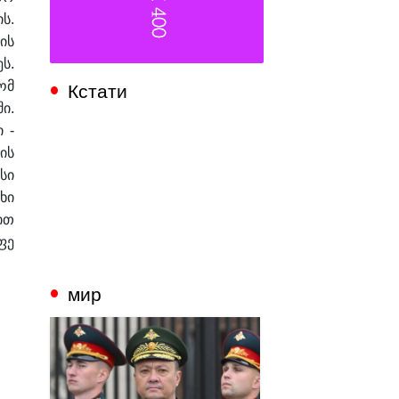
ს.
ის
ს.
Кстати
ომ
ი.
 -
ის
სი
ხი
ით
ფე
мир