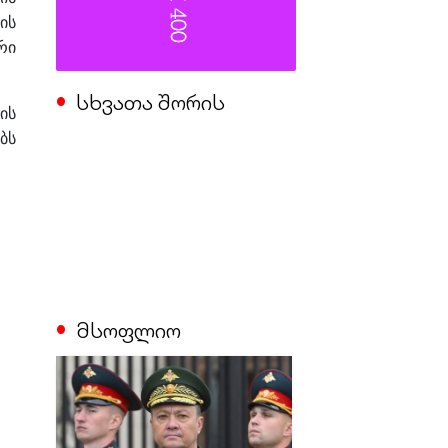
ის
რი
სხვათა შორის
ის
ბს
მსოფლიო