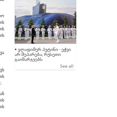
რო
ის
ის
ის
ვლადიმერ პუტინი - ეჭვი
ვა
არ მეპარება, რუსეთი
გაიმარჯვებს
See all
ვს
ის
;
ან
ის
ის