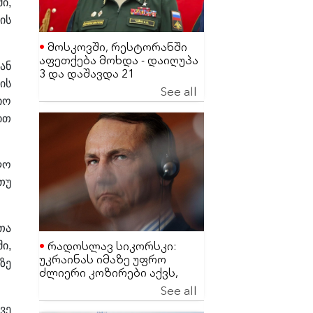
ი,
ის
მოსკოვში, რესტორანში
აფეთქება მოხდა - დაიღუპა
ან
3 და დაშავდა 21
ის
მაღალჩინოსანი სამხედრო
See all
პირი
იო
ით
ლო
თუ
თა
რადოსლავ სიკორსკი:
ი,
უკრაინას იმაზე უფრო
ზე
ძლიერი კოზირები აქვს,
ვიდრე დონალდ ტრამპს
See all
ეგონა
ვე