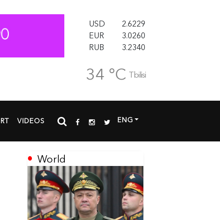
USD
2.6229
EUR
3.0260
RUB
3.2340
34 °C
Tbilisi
ENG
RT
VIDEOS
World