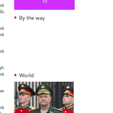
ის
მა
By the way
ის
ის
რის
ერ
World
ის
ით
ის