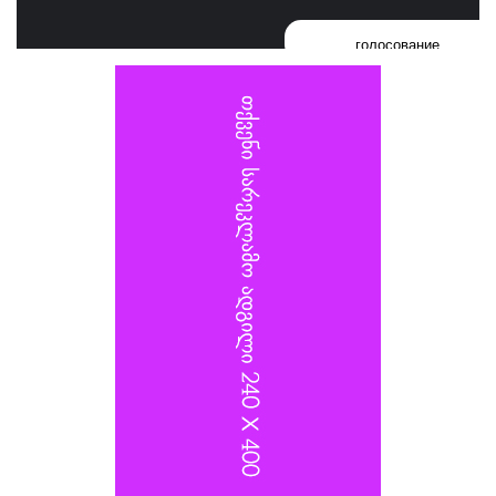
დესანტო დივიზიის ყოფილ მეთაურს, გენერალ-მაიორ
голосование
ვლადიმერ სელივერსტოვს, რომელიც 2022 წელს
კიევზე იერიშს ხელმძღვანელობდა, და თავდაცვის
სამინისტროს სატრანსპორტო უზრუნველყოფის
დეპარტამენტის უფროსს, გენერალ-ლეიტენანტ
ალექსანდრ იაროშევიჩს.