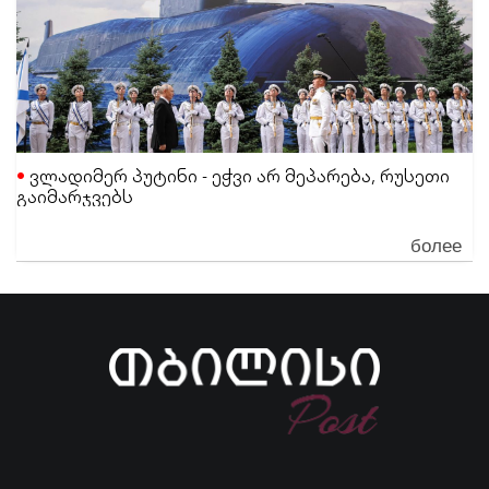
ვლადიმერ პუტინი - ეჭვი არ მეპარება, რუსეთი
გაიმარჯვებს
более