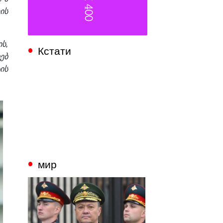
ის
ს,
Кстати
ებ
ის
мир