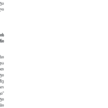
ტა
ლი
ის
ნი
სი
და
ით
ტი
ზე
სო
ა”
ტი
ბი