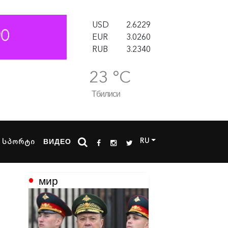
USD
2.6229
EUR
3.0260
RUB
3.2340
23 °C
Тбилиси
RU
სპორტი
ВИДЕО
мир