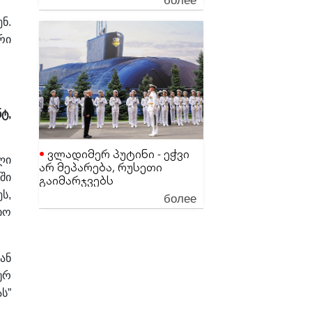
ეგონა
ნ.
რი
ტ,
ვლადიმერ პუტინი - ეჭვი
ლი
არ მეპარება, რუსეთი
ში
გაიმარჯვებს
более
ს,
იო
ან
ურ
ს”