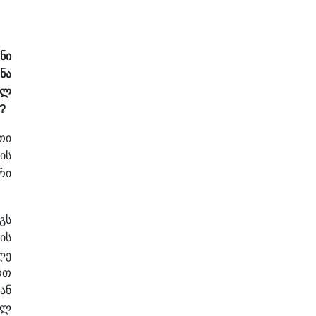
ნი
ნა
ულ
ნ?
თი
ის
რი
გს
ის
ლე
რთ
ან
ილ