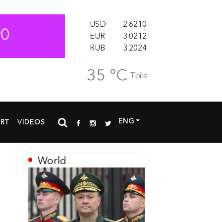
USD
2.6210
EUR
3.0212
RUB
3.2024
35 °C
Tbilisi
ENG
RT
VIDEOS
World