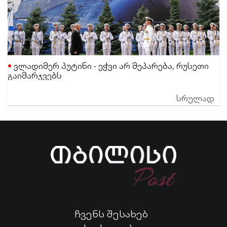
ვლადიმერ პუტინი - ეჭვი არ მეპარება, რუსეთი
გაიმარჯვებს
სრულად
ჩვენს შესახებ