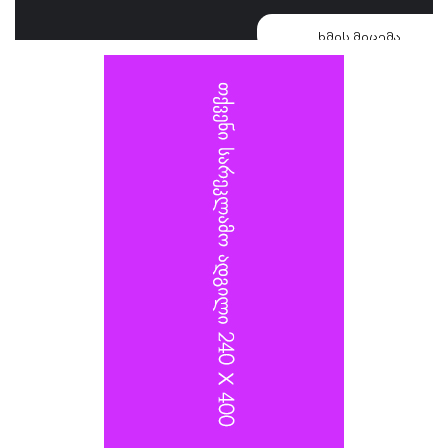
დესანტო დივიზიის ყოფილ მეთაურს, გენერალ-მაიორ
ხმის მიცემა
ვლადიმერ სელივერსტოვს, რომელიც 2022 წელს
კიევზე იერიშს ხელმძღვანელობდა, და თავდაცვის
სამინისტროს სატრანსპორტო უზრუნველყოფის
დეპარტამენტის უფროსს, გენერალ-ლეიტენანტ
ალექსანდრ იაროშევიჩს.