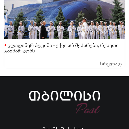
ვლადიმერ პუტინი - ეჭვი არ მეპარება, რუსეთი
გაიმარჯვებს
სრულად
ჩვენს შესახებ