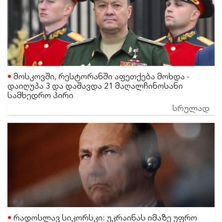
მოსკოვში, რესტორანში აფეთქება მოხდა -
დაიღუპა 3 და დაშავდა 21 მაღალჩინოსანი
სამხედრო პირი
სრულად
რადოსლავ სიკორსკი: უკრაინას იმაზე უფრო