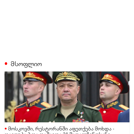
მსოფლიო
მოსკოვში, რესტორანში აფეთქება მოხდა -
დაიღუპა 3 და დაშავდა 21 მაღალჩინოსანი