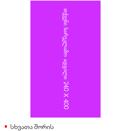
კიევზე იერიშს ხელმძღვანელობდა, და თავდაცვის
სამინისტროს სატრანსპორტო უზრუნველყოფის
დეპარტამენტის უფროსს, გენერალ-ლეიტენანტ
ალექსანდრ იაროშევიჩს.
სხვათა შორის