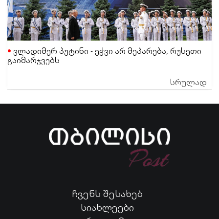
ვლადიმერ პუტინი - ეჭვი არ მეპარება, რუსეთი
გაიმარჯვებს
სრულად
ჩვენს შესახებ
სიახლეები