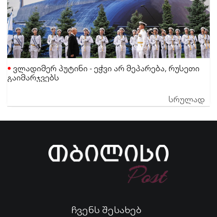
ვლადიმერ პუტინი - ეჭვი არ მეპარება, რუსეთი
გაიმარჯვებს
სრულად
ჩვენს შესახებ