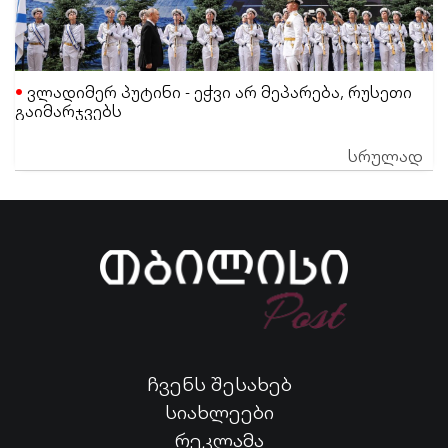
ვლადიმერ პუტინი - ეჭვი არ მეპარება, რუსეთი
გაიმარჯვებს
სრულად
ჩვენს შესახებ
სიახლეები
რეკლამა