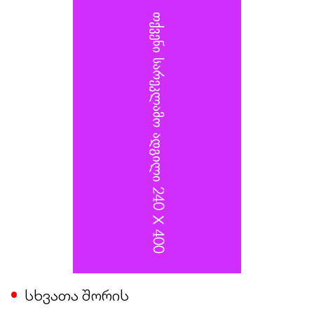
სამინისტროს სატრანსპორტო უზრუნველყოფის
დეპარტამენტის უფროსს, გენერალ-ლეიტენანტ
ალექსანდრ იაროშევიჩს.
სხვათა შორის