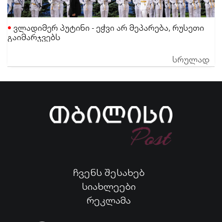
ვლადიმერ პუტინი - ეჭვი არ მეპარება, რუსეთი
გაიმარჯვებს
სრულად
ჩვენს შესახებ
სიახლეები
რეკლამა