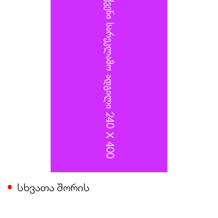
ალექსანდრ იაროშევიჩს.
სხვათა შორის