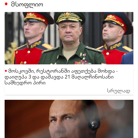
მსოფლიო
მოსკოვში, რესტორანში აფეთქება მოხდა -
დაიღუპა 3 და დაშავდა 21 მაღალჩინოსანი
სამხედრო პირი
სრულად