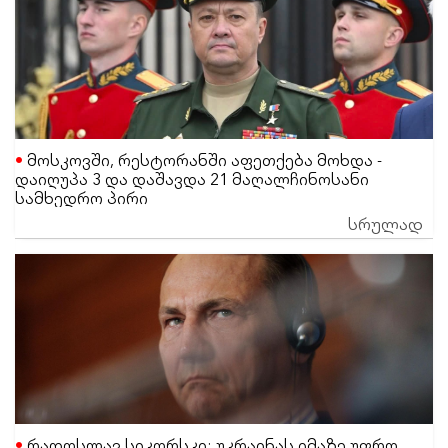
მოსკოვში, რესტორანში აფეთქება მოხდა -
დაიღუპა 3 და დაშავდა 21 მაღალჩინოსანი
სამხედრო პირი
სრულად
რადოსლავ სიკორსკი: უკრაინას იმაზე უფრო