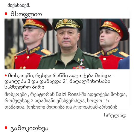
მიქანაძემ.
მსოფლიო
მოსკოვში, რესტორანში აფეთქება მოხდა -
დაიღუპა 3 და დაშავდა 21 მაღალჩინოსანი
სამხედრო პირი
მოსკოვში , რესტორან Balzi Rossi-ში აფეთქება მოხდა,
რომელსაც 3 ადამიანი ემსხვერპლა, ხოლო 15
დაშავდა. რუსული მედიისა და ტელეგრამ-არხების
ცნობით, ინციდენტის დროს ადგილზე elite-სეგმენტისა
სრულად
სამართალდამცავები მომხდარზე რამდენიმე
და სამხედრო მაღალჩინოსნების შეკრება
სავარაუდო ვერსიას განიხილავენ. ერთ-ერთი მთავარი
გამოკითხვა
მიმდინარეობდა.
ვერსიით, უცნობმა პირმა რესტორანში დაუდგენელი