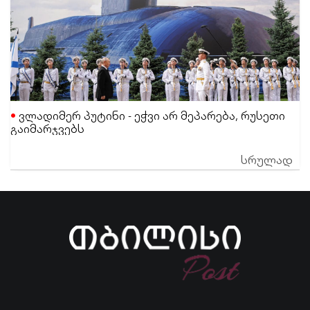
ვლადიმერ პუტინი - ეჭვი არ მეპარება, რუსეთი
გაიმარჯვებს
სრულად